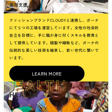
雇用支援
ファッションブランドCLOUDYと連携し、ガーナ
にて５つの工場を運営しています。女性の社会的
自立を目標に、手に職が身に付くスキルを教育と
して提供しています。縫製や織物など、ガーナの
伝統的な美しい技術を継承し、若い世代に繋いで
います。
LEARN MORE
HEALTH