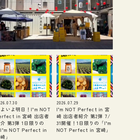
26.07.30
2026.07.29
よいよ明日！I’m NOT
I’m NOT Perfect in 宮
erfect in 宮崎 出店者
崎 出店者紹介 第2弾 7/
介 第3弾 1日限りの
31開催！1日限りの「I’m
I’m NOT Perfect in
NOT Perfect in 宮崎」
宮崎」