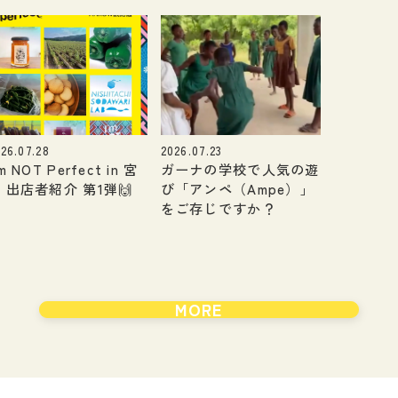
26.07.28
2026.07.23
’m NOT Perfect in 宮
ガーナの学校で人気の遊
 出店者紹介 第1弾🙌
び「アンペ（Ampe）」
をご存じですか？
MORE