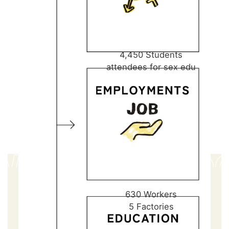
4,450 Students
attendees for sex edu
WHERE WE DO
630 Workers
5 Factories