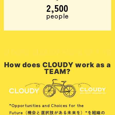
2,500
people
How does CLOUDY work as a
TEAM?
“Opportunities and Choices for the
Future（機会と選択肢がある未来を）”を組織の