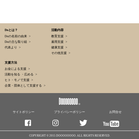
2010年
2026年
Doとは？
活動内容
2025年
Doの名前の由来 >
教育支援 >
Doの主な取り組 >
雇用支援 >
2024年
代表より >
健康支援 >
その他支援 >
支援方法
お金による支援 >
活動を知る ・広める >
ヒト・モノで支援 >
企業・団体として支援する >
サイトポリシー
プライバシーポリシー
お問合せ
COPYRIGHT © 2015 DOOOOOOOO. ALL RIGHTS RESERVED.