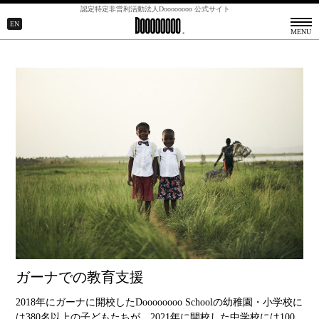
認定特定非営利活動法人Doooooooo 公式サイト
CLOSE ▲
EN
MENU
ガーナでの教育支援
2018年にガーナに開校したDoooooooo Schoolの幼稚園・小学校に
は380名以上の子どもたちが、2021年に開校した中学校には100