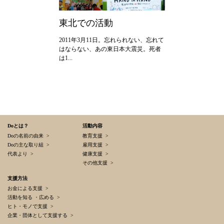
2024年
東北での活動
2011年3月11日。忘れられない、忘れて
はならない、あの東日本大震災。死者
は1...
Doとは？
活動内容
Doの名前の由来 >
教育支援 >
Doの主な取り組 >
雇用支援 >
代表より >
健康支援 >
その他支援 >
支援方法
お金による支援 >
活動を知る ・広める >
ヒト・モノで支援 >
企業・団体として支援する >