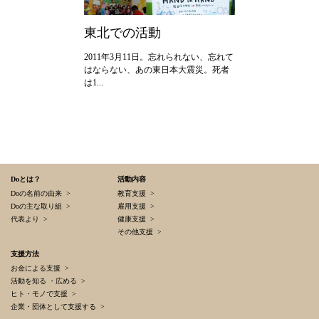
2024年
東北での活動
2011年3月11日。忘れられない、忘れて
はならない、あの東日本大震災。死者
は1...
Doとは？
活動内容
Doの名前の由来 >
教育支援 >
Doの主な取り組 >
雇用支援 >
代表より >
健康支援 >
その他支援 >
支援方法
お金による支援 >
活動を知る ・広める >
ヒト・モノで支援 >
企業・団体として支援する >